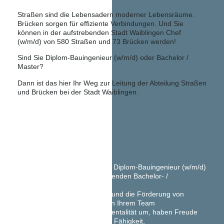
Straßen sind die Lebensadern moderner Lebensräume.
Brücken sorgen für effiziente Verbindungen. Und Sie
können in der aufstrebenden Stadt Waiblingen Chef
(w/m/d) von 580 Straßen und 73 Brücken werden!
Sind Sie Diplom-Bauingenieur (w/m/d) oder Bachelor /
Master?
Dann ist das hier Ihr Weg zur Leitung der Abteilung Straßen
und Brücken bei der Stadt Waiblingen.
Sie …
haben einen Abschluss als Diplom-Bauingenieur (w/m/d)
(FH) oder einen entsprechenden Bachelor- /
Masterabschluss
haben Lust auf Teamwork und die Förderung von
Talenten und Fähigkeiten in Ihrem Team
setzen gern Ihre Machermentalität um, haben Freude
an Kommunikation und die Fähigkeit,