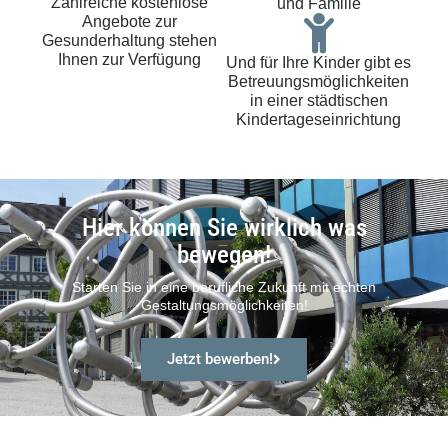
Zahlreiche kostenlose
und Familie
Angebote zur
Gesunderhaltung stehen
Ihnen zur Verfügung
Und für Ihre Kinder gibt es
Betreuungsmöglichkeiten
in einer städtischen
Kindertageseinrichtung
Hier können Sie wirklich was
bewegen!
Starten Sie in eine berufliche Zukunft mit echten
Gestaltungsmöglichkeiten!
Jetzt bewerben!