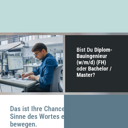
Bist Du
Diplom-
Bau­ingenieur
(w/m/d) (FH)
oder
Bachelor /
Master
?
Das ist Ihre Chance, im wahrsten
Sinne des Wortes eine ganze Stadt zu
bewegen.