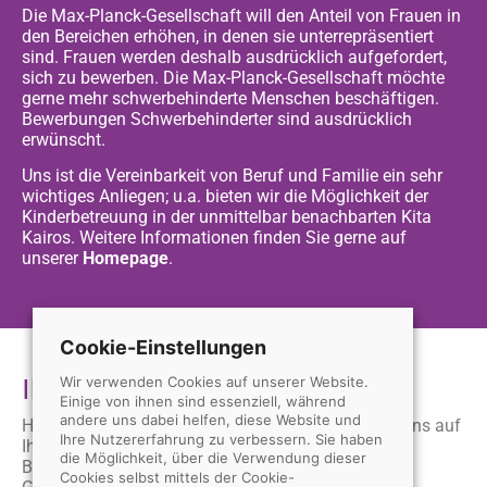
Die Max-Planck-Gesellschaft will den Anteil von Frauen in
den Bereichen erhöhen, in denen sie unterrepräsentiert
sind. Frauen werden deshalb ausdrücklich aufgefordert,
sich zu bewerben. Die Max-Planck-Gesellschaft möchte
gerne mehr schwerbehinderte Menschen beschäftigen.
Bewerbungen Schwerbehinderter sind ausdrücklich
erwünscht.
Uns ist die Vereinbarkeit von Beruf und Familie ein sehr
wichtiges Anliegen; u.a. bieten wir die Möglichkeit der
Kinderbetreuung in der unmittelbar benachbarten Kita
Kairos. Weitere Informationen finden Sie gerne auf
unserer
Homepage
.
Cookie-Einstellungen
Ihre Bewerbung
Wir verwenden Cookies auf unserer Website.
Einige von ihnen sind essenziell, während
andere uns dabei helfen, diese Website und
Haben wir Ihr Interesse geweckt? Dann freuen wir uns auf
Ihre Nutzererfahrung zu verbessern. Sie haben
Ihre vollständigen und aussagekräftigen
die Möglichkeit, über die Verwendung dieser
Bewerbungsunterlagen mit Angaben Ihrer
Cookies selbst mittels der Cookie-