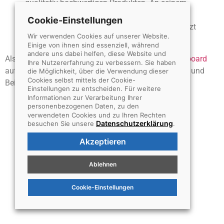
qualitativ hochwertigen Produkten. An seinem
Standort in einer kleinen Großstadt beschäftigt
Cookie-Einstellungen
der Betrieb über 2.000 Menschen und unterstützt
Wir verwenden Cookies auf unserer Website.
die Stadtbewohner in vielfacher Hinsicht.
Einige von ihnen sind essenziell, während
andere uns dabei helfen, diese Website und
Als neuer WordPress-Benutzer solltest du
dein Dashboard
Ihre Nutzererfahrung zu verbessern. Sie haben
aufrufen, um diese Seite zu löschen und neue Seiten und
die Möglichkeit, über die Verwendung dieser
Cookies selbst mittels der Cookie-
Beiträge für deine Website erstellen. Viel Spaß!
Einstellungen zu entscheiden. Für weitere
Informationen zur Verarbeitung Ihrer
personenbezogenen Daten, zu den
verwendeten Cookies und zu Ihren Rechten
Datenschutzerklärung
besuchen Sie unsere
.
Akzeptieren
Ablehnen
Cookie-Einstellungen