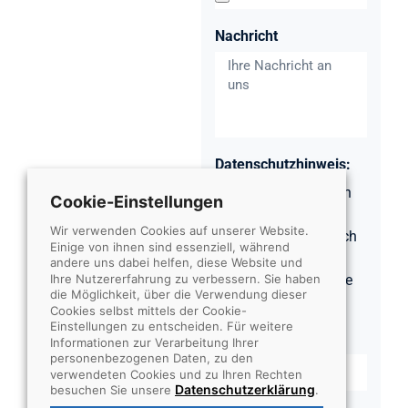
Nachricht
Datenschutzhinweis:
Mit dem Absenden
Cookie-Einstellungen
des Formulars
Wir verwenden Cookies auf unserer Website.
bestätige ich, dass ich
Einige von ihnen sind essenziell, während
die
andere uns dabei helfen, diese Website und
Ihre Nutzererfahrung zu verbessern. Sie haben
Datenschutzhinweise
die Möglichkeit, über die Verwendung dieser
gelesen habe.
Cookies selbst mittels der Cookie-
Einstellungen zu entscheiden. Für weitere
2 * 6 =
Informationen zur Verarbeitung Ihrer
personenbezogenen Daten, zu den
verwendeten Cookies und zu Ihren Rechten
Datenschutzerklärung
besuchen Sie unsere
.