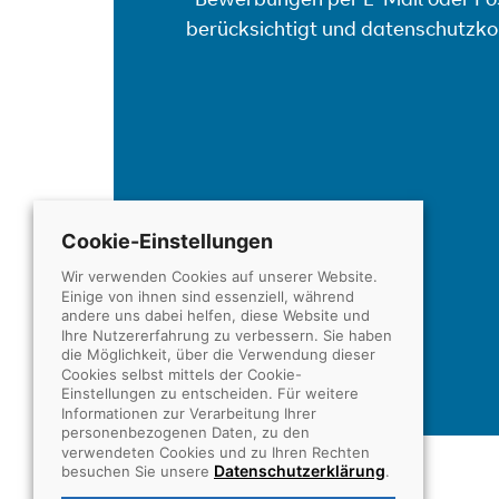
*Bewerbungen per E-Mail oder Po
berücksichtigt und datenschutzko
Cookie-Einstellungen
Wir verwenden Cookies auf unserer Website.
Einige von ihnen sind essenziell, während
andere uns dabei helfen, diese Website und
Ihre Nutzererfahrung zu verbessern. Sie haben
die Möglichkeit, über die Verwendung dieser
Cookies selbst mittels der Cookie-
Einstellungen zu entscheiden. Für weitere
Informationen zur Verarbeitung Ihrer
personenbezogenen Daten, zu den
verwendeten Cookies und zu Ihren Rechten
Datenschutzerklärung
besuchen Sie unsere
.