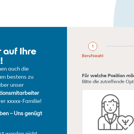
1
 auf Ihre
Berufswahl
!
nen auch die
Für welche Position mö
ben bestens zu
Bitte die zutreffende Op
über unser
ionsmitarbeiter
er xxxxx-Familie!
iben – Uns genügt